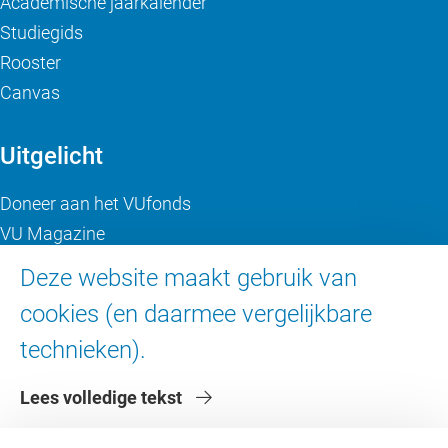
Academische jaarkalender
Studiegids
Rooster
Canvas
Uitgelicht
Doneer aan het VUfonds
VU Magazine
Ad Valvas
Deze website maakt gebruik van
Digitale toegankelijkheid
cookies (en daarmee vergelijkbare
technieken).
Over de VU
Lees volledige tekst
Contact en route
Werken bij de VU