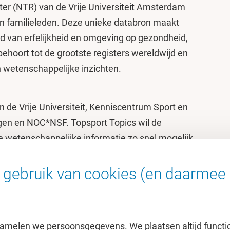
er (NTR) van de Vrije Universiteit Amsterdam
un familieleden. Deze unieke databron maakt
d van erfelijkheid en omgeving op gezondheid,
ehoort tot de grootste registers wereldwijd en
n wetenschappelijke inzichten.
an de Vrije Universiteit, Kenniscentrum Sport en
ngen en NOC*NSF. Topsport Topics wil de
 wetenschappelijke informatie zo snel mogelijk
tpraktijk en door vragen uit de nationale
happelijk gefundeerde antwoorden te
gebruik van cookies (en daarmee 
amelen we persoonsgegevens. We plaatsen altijd functi