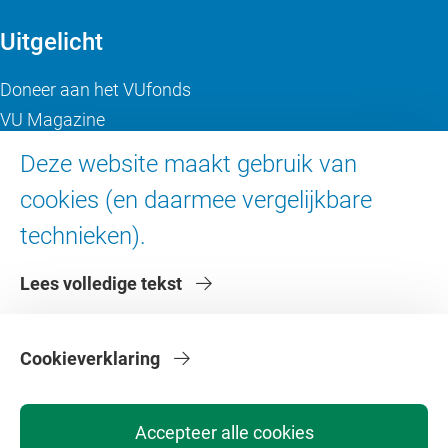
Uitgelicht
Doneer aan het VUfonds
VU Magazine
Ad Valvas
Deze website maakt gebruik van
Digitale toegankelijkheid
cookies (en daarmee vergelijkbare
technieken).
Over de VU
Lees volledige tekst
Contact en route
Werken bij de VU
Faculteiten
Cookieverklaring
Diensten
Accepteer alle cookies