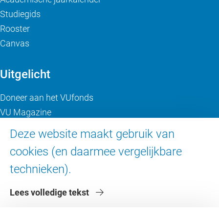
Studiegids
Rooster
Canvas
Uitgelicht
Doneer aan het VUfonds
VU Magazine
Ad Valvas
Deze website maakt gebruik van
Digitale toegankelijkheid
cookies (en daarmee vergelijkbare
technieken).
Over de VU
Lees volledige tekst
Contact en route
Werken bij de VU