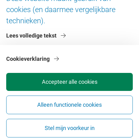
Digitale toegankelijkheid
cookies (en daarmee vergelijkbare
technieken).
Over de VU
Lees volledige tekst
Contact en route
Werken bij de VU
Faculteiten
Cookieverklaring
Diensten
Accepteer alle cookies
Alleen functionele cookies
Privacy
Disclaimer
Veiligheid
Webcolofon
Cookie instellingen
Stel mijn voorkeur in
Webarchief
Copyright © 2026 - Vrije Universiteit Amsterdam