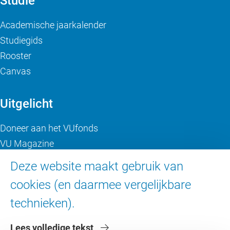
Studie
Academische jaarkalender
Studiegids
Rooster
Canvas
Uitgelicht
Doneer aan het VUfonds
VU Magazine
Ad Valvas
Deze website maakt gebruik van
Digitale toegankelijkheid
cookies (en daarmee vergelijkbare
technieken).
Over de VU
Lees volledige tekst