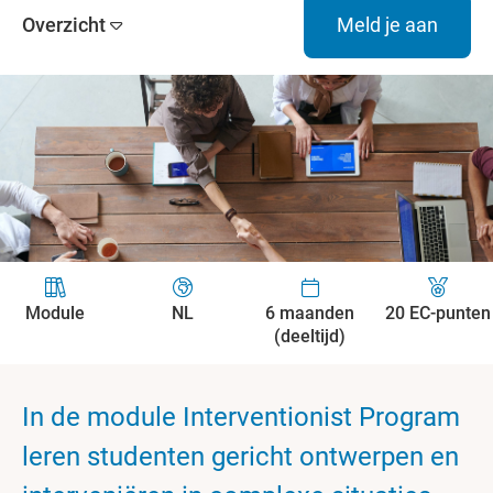
Overzicht
Meld je aan
Module
NL
6 maanden
20 EC-punten
(deeltijd)
In de module Interventionist Program
leren studenten gericht ontwerpen en