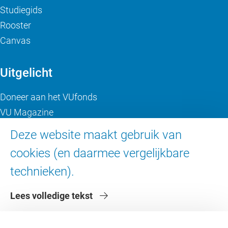
Studiegids
Rooster
Canvas
Uitgelicht
Doneer aan het VUfonds
VU Magazine
Ad Valvas
Deze website maakt gebruik van
Digitale toegankelijkheid
cookies (en daarmee vergelijkbare
technieken).
Over de VU
Lees volledige tekst
Contact en route
Werken bij de VU