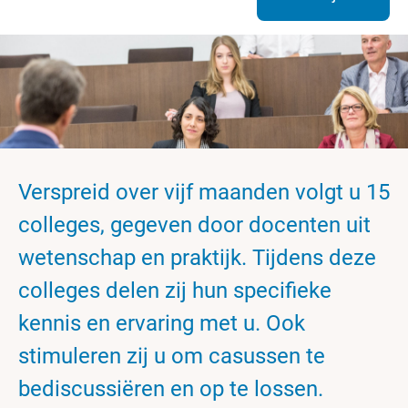
Verspreid over vijf maanden volgt u 15
colleges, gegeven door docenten uit
wetenschap en praktijk. Tijdens deze
colleges delen zij hun specifieke
kennis en ervaring met u. Ook
stimuleren zij u om casussen te
bediscussiëren en op te lossen.