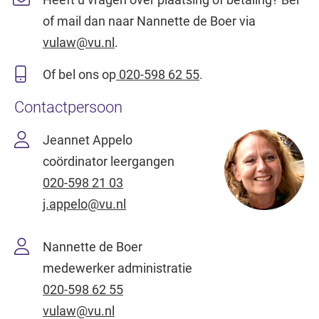
of mail dan naar Nannette de Boer via
vulaw@vu.nl
.
Of bel ons op
020-598 62 55
.
Contactpersoon
Jeannet Appelo
coördinator leergangen
020-598 21 03
j.appelo@vu.nl
Nannette de Boer
medewerker administratie
020-598 62 55
vulaw@vu.nl