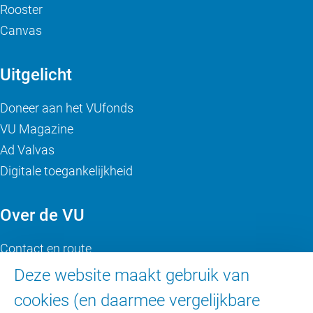
Rooster
Canvas
Uitgelicht
Doneer aan het VUfonds
VU Magazine
Ad Valvas
Digitale toegankelijkheid
Over de VU
Contact en route
Werken bij de VU
Deze website maakt gebruik van
Faculteiten
cookies (en daarmee vergelijkbare
Diensten