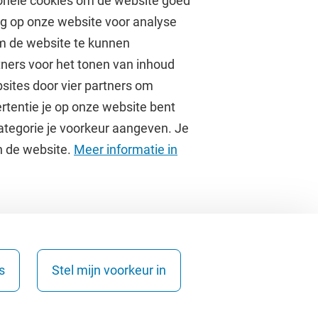
onele cookies om de website goed
ag op onze website voor analyse
om de website te kunnen
tners voor het tonen van inhoud
Over de VU
sites door vier partners om
rtentie je op onze website bent
Contact en route
ategorie je voorkeur aangeven. Je
Werken bij de VU
an de website.
Meer informatie in
Faculteiten
Diensten
s
Stel mijn voorkeur in
Copyright © 2026 - Vrije Universiteit Amsterdam