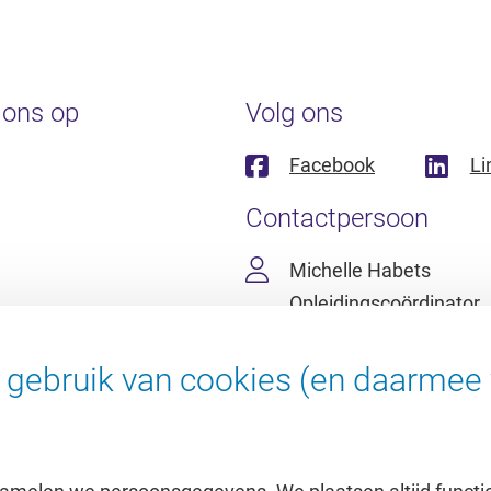
 ons op
Volg ons
Facebook
Li
Contactpersoon
Michelle Habets
Opleidingscoördinator
(020) 59 86159
m.l.j.habets@vu.nl
gebruik van cookies (en daarmee 