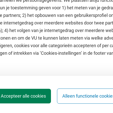
amelen we persoonsgegevens. We plaatsen altijd functi
 kun je toestemming geven voor 1) het meten van je gedr
e partners; 2) het opbouwen van een gebruikersprofiel 
 je internetgedrag over meerdere websites door twee par
e
Uitgelicht
); 4) het volgen van je internetgedrag over meerdere web
tonen en om de VU te kunnen laten meten via welke adve
he jaarkalender
Doneer aan het VUfonds
geren, cookies voor alle categorieën accepteren of per c
VU Magazine
gen of intrekken via ‘Cookies-instellingen’ in de footer v
Ad Valvas
Digitale toegankelijkheid
Accepteer alle cookies
Alleen functionele cookie
en
Webarchief