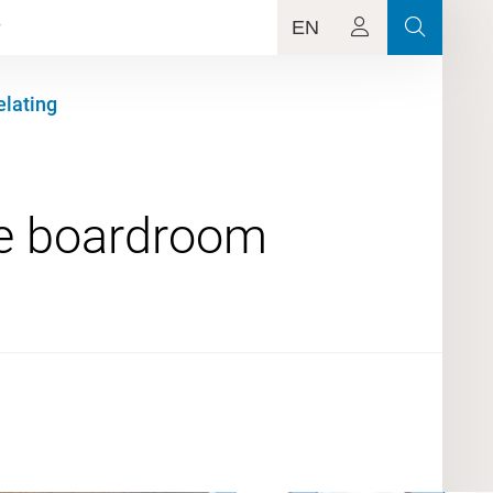
EN
elating