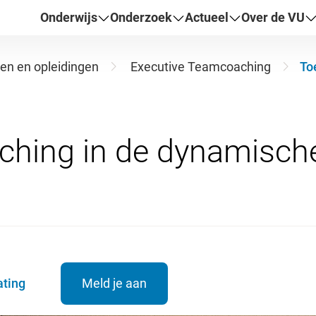
Onderwijs
Onderzoek
Actueel
Over de VU
en en opleidingen
Executive Teamcoaching
To
ating
Meld je aan