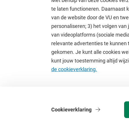
Met behulp van deze cookies verz
te laten functioneren. Daarnaast
van de website door de VU en twe
personaliseren; 3) het volgen van
Direct naar
Studi
van videoplatforms (sociale media
relevante advertenties te kunnen 
Homepage
Academisc
gekomen. Je kunt alle cookies wei
Cultuur op de campus
Studiegids
kunt jouw toestemming altijd wijzi
Universiteitsbibliotheek
Rooster
de cookieverklaring.
Dashboard
Canvas
Cookieverklaring
Privacy
Disclaimer
Veiligheid
Webcolofon
Cookie instelling