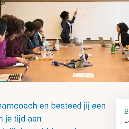
teamcoach en besteed jij een
B
 je tijd aan
E