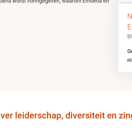
Emoena wordt vormgegeven, waarom Emoena en
N
E
Bl
G
n
over leiderschap, diversiteit en zi