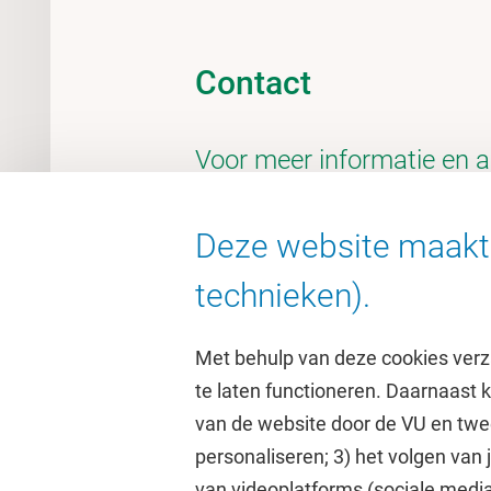
Contact
Voor meer informatie en 
contact opnemen
Deze website maakt 
emoena@vu.nl
technieken).
Met behulp van deze cookies verz
te laten functioneren. Daarnaast
van de website door de VU en twe
personaliseren; 3) het volgen van
Direct naar
Studi
van videoplatforms (sociale media