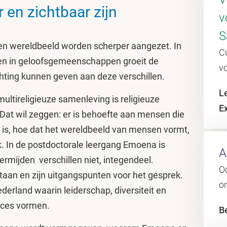
 en zichtbaar zijn
v
S
ur en wereldbeeld worden scherper aangezet. In
Cu
id en in geloofsgemeenschappen groeit de
v
chting kunnen geven aan deze verschillen.
L
multireligieuze samenleving is religieuze
E
 Dat wil zeggen: er is behoefte aan mensen die
is, hoe dat het wereldbeeld van mensen vormt,
ek. In de postdoctorale leergang Emoena is
A
ermijden verschillen niet, integendeel.
O
taan en zijn uitgangspunten voor het gesprek.
o
derland waarin leiderschap, diversiteit en
oces vormen.
Be