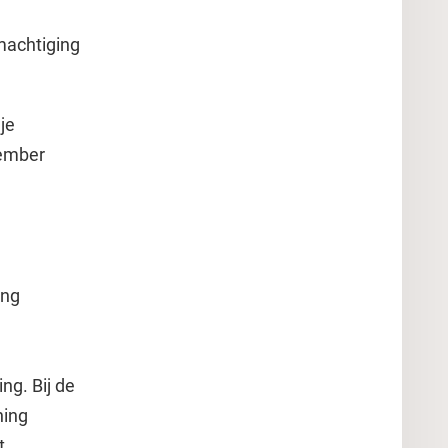
machtiging
je
tember
ing
ng. Bij de
ning
t.