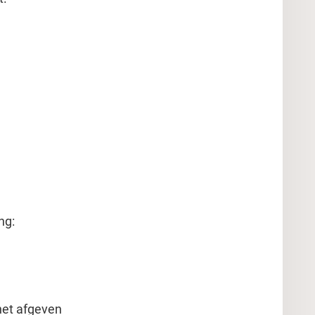
ng:
het afgeven