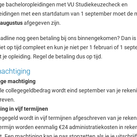
ge bacheloropleidingen met VU Studiekeuzecheck en
eidingen met een startdatum van 1 september moet de 
 augustus
afgegeven zijn.
eadline nog geen betaling bij ons binnengekomen? Dan is 
niet op tijd compleet en kun je niet per 1 februari of 1 sep
je opleiding. Regel de betaling dus op tijd.
achtiging
ge machtiging
ale collegegeldbedrag wordt eind september van je reken
reven.
ng in vijf termijnen
egegeld wordt in vijf termijnen afgeschreven van je rekeni
termijn worden eenmalig €24 administratiekosten in reke
. Een machtiging kan je pas stopzetten als je je uitschrijf