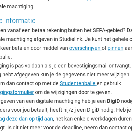
ale machtiging.
e informatie
alen vanaf een betaalrekening buiten het SEPA-gebied? D
ale machtiging afgeven in Studielink. Je kunt het gehele 
 keer betalen door middel van
overschrijven
of
pinnen
aan
alie.
ing is pas voldaan als je een bevestigingsmail ontvangt. 
 hebt afgegeven kun je de gegevens niet meer wijzigen. W
m dan contact op met de
Studentenbalie
en gebruik
gingsformulier
om de wijzigingen door te geven.
fgeven van een digitale machtiging heb je een
DigiD
nodig
ers voor jou betaalt, heeft hij/zij een DigiD nodig. Heb j
ag deze dan op tijd aan
, het kan enkele werkdagen duren
gt. Is dit niet meer voor de deadline, neem dan contact 