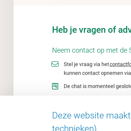
Heb je vragen of ad
Neem contact op met de 
Stel je vraag via het
contactf
kunnen contact opnemen vi
De chat is momenteel geslot
Bel
+31 (0)20 59 85020
(Maan
en vrijdag van 10.30 - 12.30u
Deze website maakt 
woensdag van 10.30 - 12.30u
technieken).