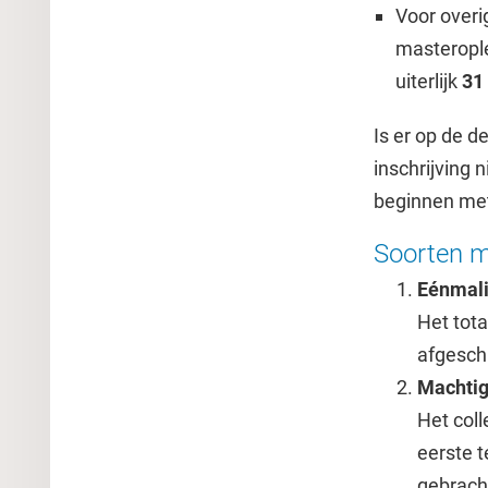
Voor overi
masteropl
uiterlijk
31
Is er op de d
inschrijving 
beginnen met 
Soorten m
Eénmali
Het tot
afgesch
Machtigi
Het coll
eerste 
gebracht