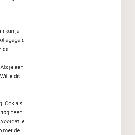
an kun je
collegegeld
 de
Als je een
il je dit
. Ook als
e nog geen
 voordat je
op met de