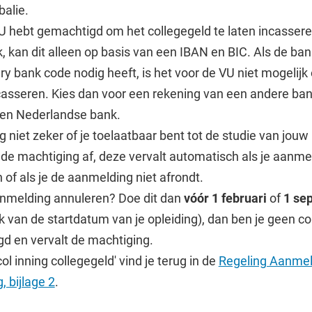
alie.
VU hebt gemachtigd om het collegegeld te laten incasser
k, kan dit alleen op basis van een IBAN en BIC. Als de ba
ry bank code nodig heeft, is het voor de VU niet mogelij
casseren. Kies dan voor een rekening van een andere bank
een Nederlandse bank.
g niet zeker of je toelaatbaar bent tot de studie van jou
 de machtiging af, deze vervalt automatisch als je aanme
of als je de aanmelding niet afrondt.
aanmelding annuleren? Doe dit dan
vóór 1 februari
of
1 se
jk van de startdatum van je opleiding), dan ben je geen c
gd en vervalt de machtiging.
ol inning collegegeld' vind je terug in de
Regeling Aanmel
g, bijlage 2
.