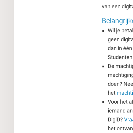
van een digit
Belangrijk
Wil je bet
geen digit
dan in één
Studentenb
De machtig
machtiging
doen? Nee
het
machti
Voor het a
iemand and
DigiD?
Vra
het ontvan