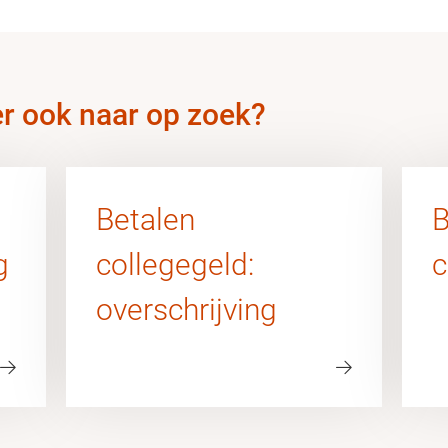
er ook naar op zoek?
Betalen
B
g
collegegeld:
c
overschrijving