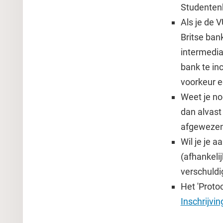
Studentenb
Als je de 
Britse ban
intermedia
bank te in
voorkeur 
Weet je no
dan alvast
afgewezen 
Wil je je 
(afhankeli
verschuldi
Het 'Protoc
Inschrijvin