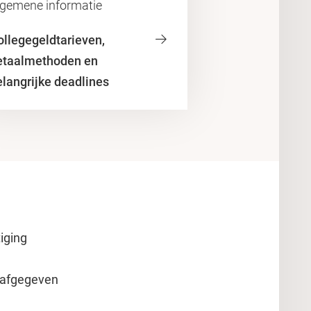
lgemene informatie
ollegegeldtarieven,
etaalmethoden en
elangrijke deadlines
iging
afgegeven