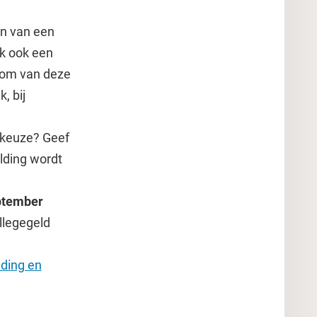
en van een
nk ook een
k om van deze
, bij
w keuze? Geef
lding wordt
ptember
ollegegeld
ding en