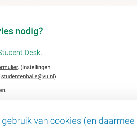
vies nodig?
Student Desk.
ormulier
. (Instellingen
a
studentenbalie@vu.nl
)
en.
dag, dinsdag, donderdag
 en 14.00 - 16.00u. Op
gebruik van cookies (en daarmee 
).