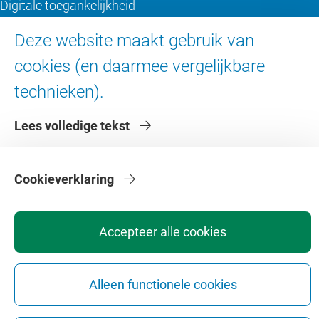
Digitale toegankelijkheid
Deze website maakt gebruik van
Over de VU
cookies (en daarmee vergelijkbare
Contact en route
technieken).
Werken bij de VU
Lees volledige tekst
Faculteiten
Diensten
Cookieverklaring
Accepteer alle cookies
Privacy
Disclaimer
Veiligheid
Webcolofon
Cookie instellingen
Alleen functionele cookies
Webarchief
Copyright © 2026 - Vrije Universiteit Amsterdam