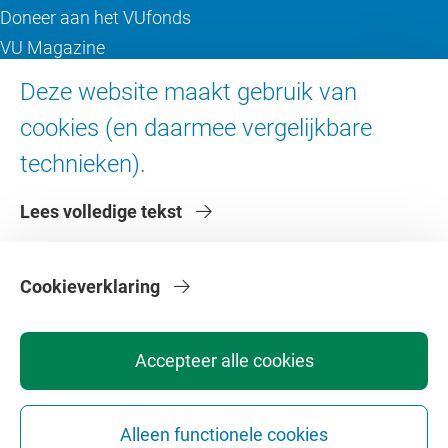
Doneer aan het VUfonds
VU Magazine
Ad Valvas
Deze website maakt gebruik van
Digitale toegankelijkheid
cookies (en daarmee vergelijkbare
technieken).
Over de VU
Lees volledige tekst
Contact en route
Werken bij de VU
Faculteiten
Cookieverklaring
Diensten
Accepteer alle cookies
Alleen functionele cookies