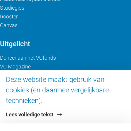
Studiegids
Rooster
Canvas
Uitgelicht
Doneer aan het VUfonds
VU Magazine
Ad Valvas
Deze website maakt gebruik van
Digitale toegankelijkheid
cookies (en daarmee vergelijkbare
technieken).
Over de VU
Lees volledige tekst
Contact en route
Werken bij de VU