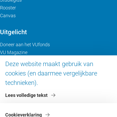
Rooster
Canvas
Uitgelicht
Doneer aan het VUfonds
VU Magazine
Ad Valvas
Deze website maakt gebruik van
Digitale toegankelijkheid
cookies (en daarmee vergelijkbare
technieken).
Over de VU
Lees volledige tekst
Contact en route
Werken bij de VU
Faculteiten
Cookieverklaring