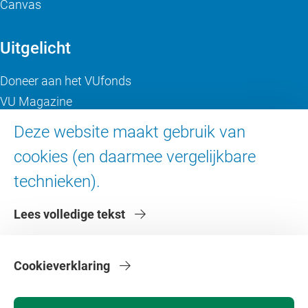
Canvas
Uitgelicht
Doneer aan het VUfonds
VU Magazine
Ad Valvas
Deze website maakt gebruik van
Digitale toegankelijkheid
cookies (en daarmee vergelijkbare
technieken).
Over de VU
Lees volledige tekst
Contact en route
Werken bij de VU
Faculteiten
Cookieverklaring
Diensten