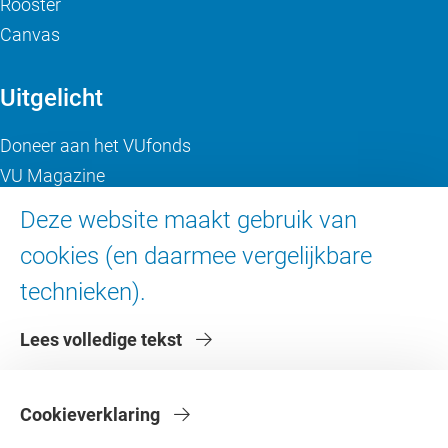
Rooster
Canvas
Uitgelicht
Doneer aan het VUfonds
VU Magazine
Ad Valvas
Deze website maakt gebruik van
Digitale toegankelijkheid
cookies (en daarmee vergelijkbare
technieken).
Over de VU
Lees volledige tekst
Contact en route
Werken bij de VU
Faculteiten
Cookieverklaring
Diensten