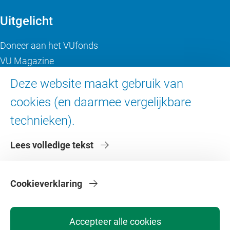
Uitgelicht
Doneer aan het VUfonds
VU Magazine
Ad Valvas
Deze website maakt gebruik van
Digitale toegankelijkheid
cookies (en daarmee vergelijkbare
technieken).
Over de VU
Lees volledige tekst
Contact en route
Werken bij de VU
Faculteiten
Cookieverklaring
Diensten
Accepteer alle cookies