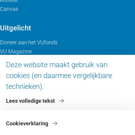
Canvas
Uitgelicht
Doneer aan het VUfonds
VU Magazine
Ad Valvas
Deze website maakt gebruik van
Digitale toegankelijkheid
cookies (en daarmee vergelijkbare
technieken).
Over de VU
Lees volledige tekst
Contact en route
Werken bij de VU
Faculteiten
Cookieverklaring
Diensten