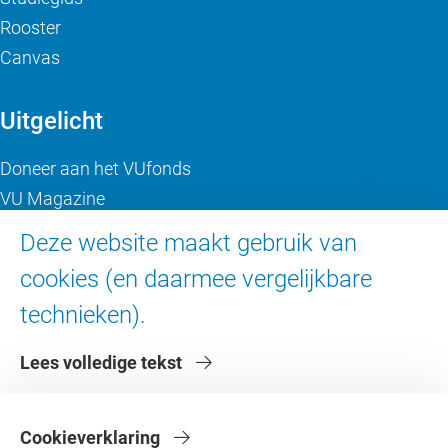
Rooster
Canvas
Uitgelicht
Doneer aan het VUfonds
VU Magazine
Ad Valvas
Deze website maakt gebruik van
Digitale toegankelijkheid
cookies (en daarmee vergelijkbare
technieken).
Over de VU
Lees volledige tekst
Contact en route
Werken bij de VU
Faculteiten
Cookieverklaring