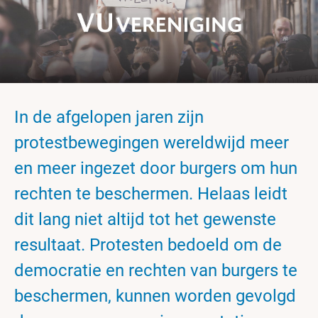
In de afgelopen jaren zijn
protestbewegingen wereldwijd meer
en meer ingezet door burgers om hun
rechten te beschermen. Helaas leidt
dit lang niet altijd tot het gewenste
resultaat. Protesten bedoeld om de
democratie en rechten van burgers te
beschermen, kunnen worden gevolgd