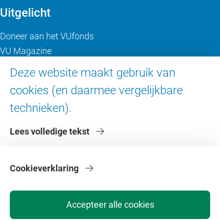
Uitgelicht
Doneer aan het VUfonds
VU Magazine
Ad Valvas
Deze website maakt gebruik van
Digitale toegankelijkheid
cookies (en daarmee vergelijkbare
technieken).
Over de VU
Lees volledige tekst
Contact en route
Werken bij de VU
Faculteiten
Cookieverklaring
Diensten
Accepteer alle cookies