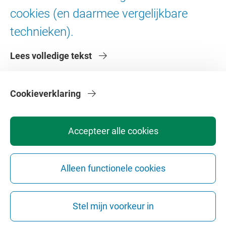
Digitale toegankelijkheid
cookies (en daarmee vergelijkbare
technieken).
Over de VU
Lees volledige tekst
Contact en route
Werken bij de VU
Faculteiten
Cookieverklaring
Diensten
Accepteer alle cookies
Alleen functionele cookies
Privacy
Disclaimer
Veiligheid
Webcolofon
Cookie instellingen
Stel mijn voorkeur in
Webarchief
Copyright © 2026 - Vrije Universiteit Amsterdam