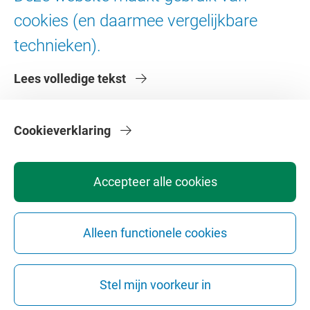
Digitale toegankelijkheid
cookies (en daarmee vergelijkbare
technieken).
Over de VU
Lees volledige tekst
Contact en route
Werken bij de VU
Faculteiten
Cookieverklaring
Diensten
Accepteer alle cookies
Alleen functionele cookies
Privacy
Disclaimer
Veiligheid
Webcolofon
Cookie instellingen
Stel mijn voorkeur in
Webarchief
Copyright © 2026 - Vrije Universiteit Amsterdam