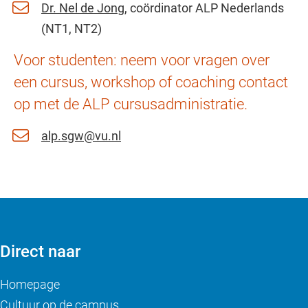
Dr. Nel de Jong
, coördinator ALP Nederlands
(NT1, NT2)
Voor studenten: neem voor vragen over
een cursus, workshop of coaching contact
op met de ALP cursusadministratie.
alp.sgw@vu.nl
Direct naar
Homepage
Cultuur op de campus