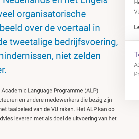
He
 veel organisatorische
V
rbeeld over de voertaal in
L
de tweetalige bedrijfsvoering,
hindernissen, niet zelden
T
A
r.
P
t Academic Language Programme (ALP)
ecteuren en andere medewerkers die bezig zijn
het taalbeleid van de VU raken. Het ALP kan op
dvies leveren met als doel de uitvoering van het