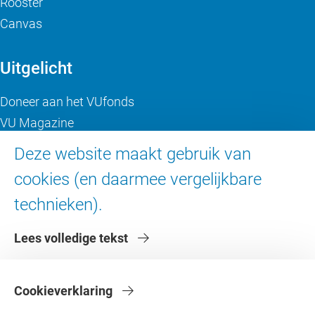
Rooster
Canvas
Uitgelicht
Doneer aan het VUfonds
VU Magazine
Ad Valvas
Deze website maakt gebruik van
Digitale toegankelijkheid
cookies (en daarmee vergelijkbare
technieken).
Over de VU
Lees volledige tekst
Contact en route
Werken bij de VU
Faculteiten
Cookieverklaring
Diensten