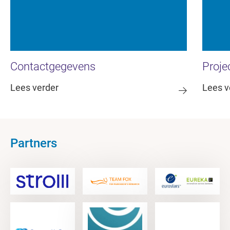
Contactgegevens
Proje
Lees verder
Lees v
Partners