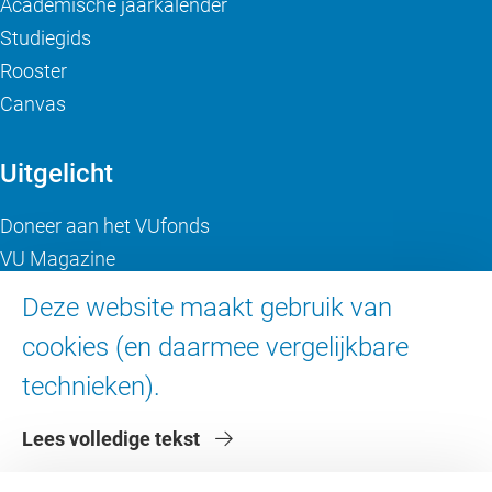
Academische jaarkalender
Studiegids
Rooster
Canvas
Uitgelicht
Doneer aan het VUfonds
VU Magazine
Ad Valvas
Deze website maakt gebruik van
Digitale toegankelijkheid
cookies (en daarmee vergelijkbare
technieken).
Over de VU
Lees volledige tekst
Contact en route
Werken bij de VU