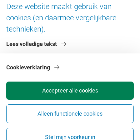
Ad Valvas
Deze website maakt gebruik van
Digitale toegankelijkheid
cookies (en daarmee vergelijkbare
technieken).
Over de VU
Lees volledige tekst
Contact en route
Werken bij de VU
Faculteiten
Cookieverklaring
Diensten
Accepteer alle cookies
Alleen functionele cookies
Privacy
Disclaimer
Veiligheid
Webcolofon
Cookie instellingen
Stel mijn voorkeur in
Webarchief