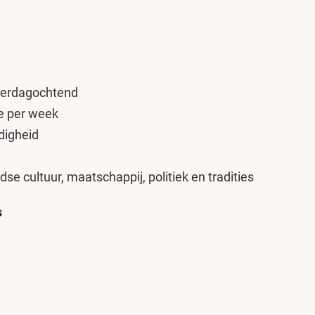
aterdagochtend
ie per week
digheid
 cultuur, maatschappij, politiek en tradities
s