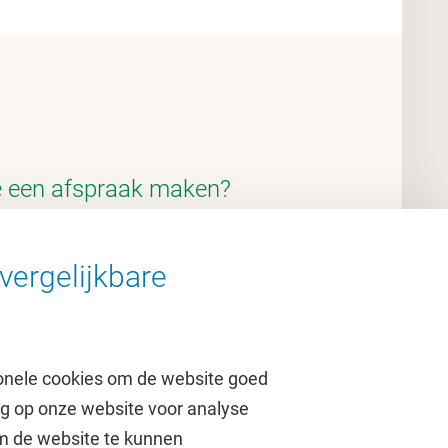
je een afspraak maken?
u-nt2@vu.nl
vergelijkbare
98
(ma-vr van 13.00 tot 15.00 uur)
onele cookies om de website goed
ag op onze website voor analyse
om de website te kunnen