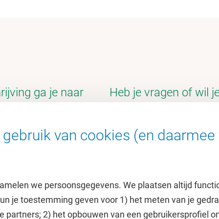
rijving ga je naar
Heb je vragen of wil 
Stuur een e-mail naar
v
gebruik van cookies (en daarmee 
of bel
+31 (0)20 59863
amelen we persoonsgegevens. We plaatsen altijd functi
 kun je toestemming geven voor 1) het meten van je gedr
e partners; 2) het opbouwen van een gebruikersprofiel 