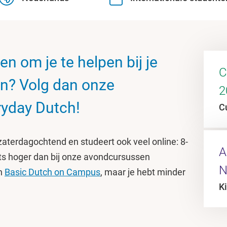
en om je te helpen bij je
C
ten? Volg dan onze
2
ryday Dutch!
C
zaterdagochtend en studeert ook veel online: 8-
A
ets hoger dan bij onze avondcursussen
N
n
Basic Dutch on Campus
, maar je hebt minder
Ki