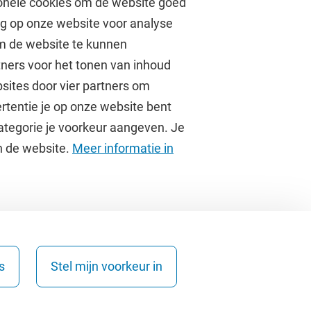
onele cookies om de website goed
ag op onze website voor analyse
om de website te kunnen
tners voor het tonen van inhoud
Over de VU
sites door vier partners om
rtentie je op onze website bent
Contact en route
ategorie je voorkeur aangeven. Je
Werken bij de VU
an de website.
Meer informatie in
Faculteiten
Diensten
s
Stel mijn voorkeur in
Copyright © 2026 - Vrije Universiteit Amsterdam