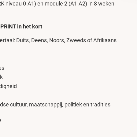
RK niveau 0-A1) en module 2 (A1-A2) in 8 weken
PRINT in het kort
taal: Duits, Deens, Noors, Zweeds of Afrikaans
es
ek
digheid
 cultuur, maatschappij, politiek en tradities
s