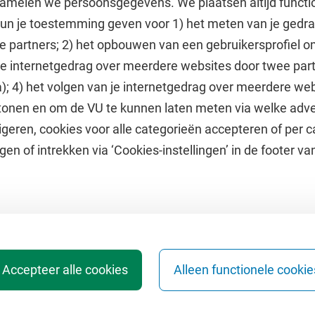
amelen we persoonsgegevens. We plaatsen altijd functi
 kun je toestemming geven voor 1) het meten van je gedr
e partners; 2) het opbouwen van een gebruikersprofiel 
 je internetgedrag over meerdere websites door twee par
e
Uitgelicht
); 4) het volgen van je internetgedrag over meerdere web
tonen en om de VU te kunnen laten meten via welke adve
he jaarkalender
Doneer aan het VUfonds
geren, cookies voor alle categorieën accepteren of per c
VU Magazine
gen of intrekken via ‘Cookies-instellingen’ in de footer v
Ad Valvas
Digitale toegankelijkheid
Accepteer alle cookies
Alleen functionele cookie
en
Webarchief