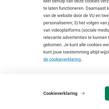
Met behulp van deze cookies verz
te laten functioneren. Daarnaast
van de website door de VU en twe
personaliseren; 3) het volgen van
Direct naar
Studi
van videoplatforms (sociale media
relevante advertenties te kunnen 
Homepage
Academisc
gekomen. Je kunt alle cookies wei
Cultuur op de campus
Studiegids
kunt jouw toestemming altijd wijzi
Universiteitsbibliotheek
Rooster
de cookieverklaring.
Dashboard
Canvas
Cookieverklaring
Privacy
Disclaimer
Veiligheid
Webcolofon
Cookie instelling