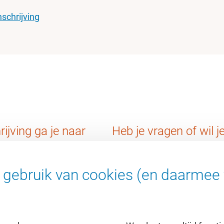
nschrijving
rijving ga je naar
Heb je vragen of wil 
Stuur een e-mail naar
v
gebruik van cookies (en daarmee 
of bel
+31 (0)20 59863