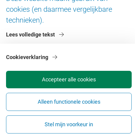
cookies (en daarmee vergelijkbare
Contact en route
technieken).
Werken bij de VU
Faculteiten
Lees volledige tekst
Diensten
Cookieverklaring
Accepteer alle cookies
Privacy
Disclaimer
Veiligheid
Webcolofon
Cookie instellingen
Webarchief
Alleen functionele cookies
Copyright © 2026 - Vrije Universiteit Amsterdam
Stel mijn voorkeur in