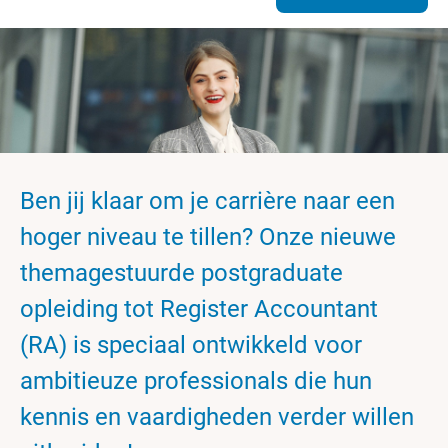
Ben jij klaar om je carrière naar een
hoger niveau te tillen? Onze nieuwe
themagestuurde postgraduate
opleiding tot Register Accountant
(RA) is speciaal ontwikkeld voor
ambitieuze professionals die hun
kennis en vaardigheden verder willen