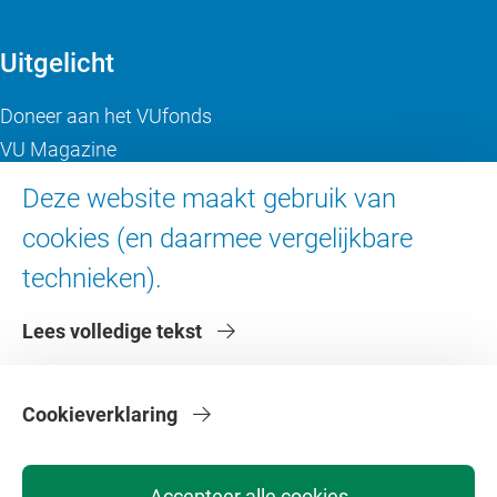
Uitgelicht
Doneer aan het VUfonds
VU Magazine
Ad Valvas
Deze website maakt gebruik van
Digitale toegankelijkheid
cookies (en daarmee vergelijkbare
technieken).
Over de VU
Lees volledige tekst
Contact en route
Werken bij de VU
Faculteiten
Cookieverklaring
Diensten
Accepteer alle cookies