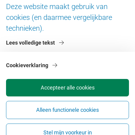
Ad Valvas
Deze website maakt gebruik van
Digitale toegankelijkheid
cookies (en daarmee vergelijkbare
technieken).
Over de VU
Lees volledige tekst
Contact en route
Werken bij de VU
Faculteiten
Cookieverklaring
Diensten
Accepteer alle cookies
Alleen functionele cookies
Privacy
Disclaimer
Veiligheid
Webcolofon
Cookie instellingen
Stel mijn voorkeur in
Webarchief