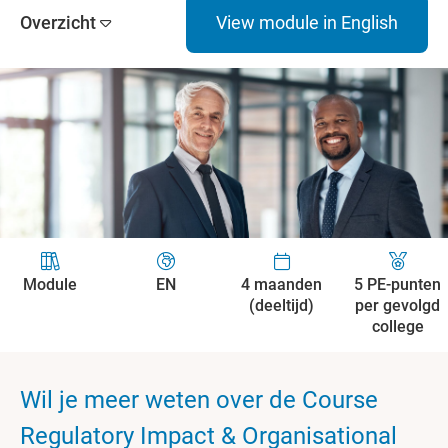
Overzicht
View module in English
Module
EN
4 maanden
5 PE-punten
(deeltijd)
per gevolgd
college
Wil je meer weten over de Course
Regulatory Impact & Organisational