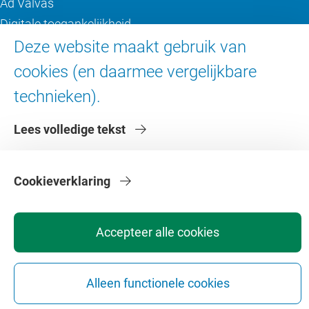
Ad Valvas
Digitale toegankelijkheid
Deze website maakt gebruik van
Over de VU
cookies (en daarmee vergelijkbare
technieken).
Contact en route
Werken bij de VU
Lees volledige tekst
Faculteiten
Diensten
Cookieverklaring
Accepteer alle cookies
Alleen functionele cookies
Privacy
Disclaimer
Veiligheid
Webcolofon
Cookie instellingen
Webarchief