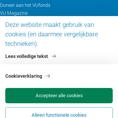
Doneer aan het VUfonds
VU Magazine
Ad Valvas
Deze website maakt gebruik van
Digitale toegankelijkheid
cookies (en daarmee vergelijkbare
technieken).
Over de VU
Lees volledige tekst
Contact en route
Werken bij de VU
Faculteiten
Cookieverklaring
Diensten
Accepteer alle cookies
Alleen functionele cookies