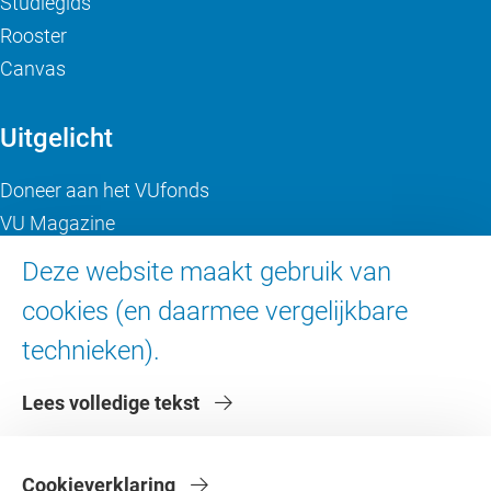
Studiegids
Rooster
Canvas
Uitgelicht
Doneer aan het VUfonds
VU Magazine
Ad Valvas
Deze website maakt gebruik van
Digitale toegankelijkheid
cookies (en daarmee vergelijkbare
technieken).
Over de VU
Lees volledige tekst
Contact en route
Werken bij de VU
Faculteiten
Cookieverklaring