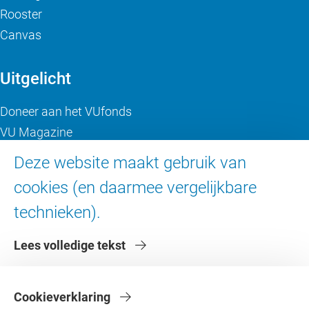
Rooster
Canvas
Uitgelicht
Doneer aan het VUfonds
VU Magazine
Ad Valvas
Deze website maakt gebruik van
Digitale toegankelijkheid
cookies (en daarmee vergelijkbare
technieken).
Over de VU
Lees volledige tekst
Contact en route
Werken bij de VU
Faculteiten
Cookieverklaring