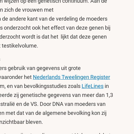
en wijzen op een genetisch continuüm. Aan de
en zich de vrouwen met
 de andere kant van de verdeling de moeders
s onderzocht ook het effect van deze genen bij
rzocht wordt is dat het lijkt dat deze genen
 testikelvolume.
s
s gebruik van gegevens uit grote
 waaronder het
Nederlands Tweelingen Register
am, en van bevolkingsstudies zoals
LifeLines
in
seerde zij genetische gegevens van meer dan 1,3
ustralië en de VS. Door DNA van moeders van
ken met dat van de algemene bevolking kon zij
nzichtbaar bleven.