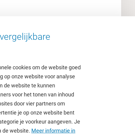
vergelijkbare
onele cookies om de website goed
ag op onze website voor analyse
om de website te kunnen
tners voor het tonen van inhoud
Over de VU
sites door vier partners om
rtentie je op onze website bent
Contact en route
ategorie je voorkeur aangeven. Je
Werken bij de VU
an de website.
Meer informatie in