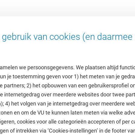
gebruik van cookies (en daarmee 
amelen we persoonsgegevens. We plaatsen altijd functi
 kun je toestemming geven voor 1) het meten van je gedr
e partners; 2) het opbouwen van een gebruikersprofiel 
 je internetgedrag over meerdere websites door twee par
e
Uitgelicht
); 4) het volgen van je internetgedrag over meerdere web
tonen en om de VU te kunnen laten meten via welke adve
he jaarkalender
Doneer aan het VUfonds
geren, cookies voor alle categorieën accepteren of per c
VU Magazine
gen of intrekken via ‘Cookies-instellingen’ in de footer v