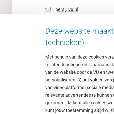
pers@vu.nl
06 11 51 27 53
Deze website maakt 
06 25763092
technieken).
Met behulp van deze cookies verz
te laten functioneren. Daarnaast
van de website door de VU en twe
personaliseren; 3) het volgen van
Direct naar
Studi
van videoplatforms (sociale media
relevante advertenties te kunnen 
Homepage
Academisc
gekomen. Je kunt alle cookies wei
Cultuur op de campus
Studiegids
kunt jouw toestemming altijd wijzi