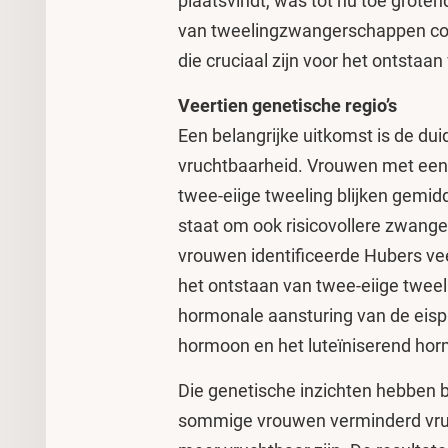
plaatsvindt, was tot nu toe groten
van tweelingzwangerschappen co
die cruciaal zijn voor het ontstaa
Veertien genetische regio’s
Een belangrijke uitkomst is de dui
vruchtbaarheid. Vrouwen met een 
twee-eiige tweeling blijken gemid
staat om ook risicovollere zwang
vrouwen identificeerde Hubers ve
het ontstaan van twee-eiige tweel
hormonale aansturing van de eispr
hormoon en het luteïniserend ho
Die genetische inzichten hebben 
sommige vrouwen verminderd vru