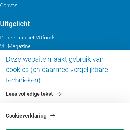
Canvas
Uitgelicht
Doneer aan het VUfonds
VU Magazine
Ad Valvas
Deze website maakt gebruik van
Digitale toegankelijkheid
cookies (en daarmee vergelijkbare
technieken).
Over de VU
Lees volledige tekst
Contact en route
Werken bij de VU
Faculteiten
Cookieverklaring
Diensten