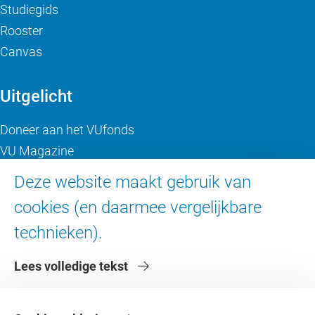
Studiegids
Rooster
Canvas
Uitgelicht
Doneer aan het VUfonds
VU Magazine
Ad Valvas
Deze website maakt gebruik van
Digitale toegankelijkheid
cookies (en daarmee vergelijkbare
technieken).
Over de VU
Lees volledige tekst
Contact en route
Werken bij de VU
Faculteiten