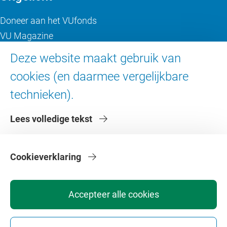
Doneer aan het VUfonds
VU Magazine
Ad Valvas
Deze website maakt gebruik van
Digitale toegankelijkheid
cookies (en daarmee vergelijkbare
technieken).
Over de VU
Lees volledige tekst
Contact en route
Werken bij de VU
Faculteiten
Cookieverklaring
Diensten
Accepteer alle cookies