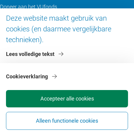
Doneer aan het VUfonds
VU Magazine
Deze website maakt gebruik van
Ad Valvas
cookies (en daarmee vergelijkbare
Digitale toegankelijkheid
technieken).
Over de VU
Lees volledige tekst
Contact en route
Werken bij de VU
Cookieverklaring
Faculteiten
Diensten
Accepteer alle cookies
Alleen functionele cookies