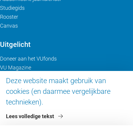
Studiegids
Rooster
Canvas
Uitgelicht
Doneer aan het VUfonds
VU Magazine
Ad Valvas
Deze website maakt gebruik van
Digitale toegankelijkheid
cookies (en daarmee vergelijkbare
technieken).
Over de VU
Lees volledige tekst
Contact en route
Werken bij de VU