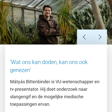
Slide 1
Slide 2
Slide 3
Slide 4
Slide 5
Slide 6
Slide 7
‘Wat ons kan doden, kan ons ook
genezen’
Mátyás Bittenbinder is VU-wetenschapper en
tv-presentator. Hij doet onderzoek naar
slangengif en de mogelijke medische
toepassingen ervan.