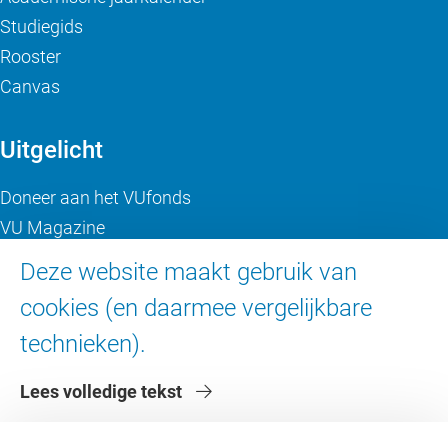
Studiegids
Rooster
Canvas
Uitgelicht
Doneer aan het VUfonds
VU Magazine
Ad Valvas
Deze website maakt gebruik van
Digitale toegankelijkheid
cookies (en daarmee vergelijkbare
technieken).
Over de VU
Lees volledige tekst
Contact en route
Werken bij de VU