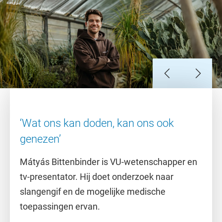
Slide 1
Slide 2
Slide 3
Slide 4
Slide 5
Slide 6
Slide 7
‘Wat ons kan doden, kan ons ook
genezen’
Mátyás Bittenbinder is VU-wetenschapper en
tv-presentator. Hij doet onderzoek naar
slangengif en de mogelijke medische
toepassingen ervan.