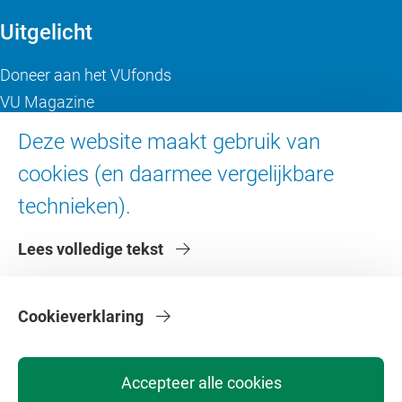
Uitgelicht
Doneer aan het VUfonds
VU Magazine
Ad Valvas
Deze website maakt gebruik van
Digitale toegankelijkheid
cookies (en daarmee vergelijkbare
technieken).
Over de VU
Lees volledige tekst
Contact en route
Werken bij de VU
Faculteiten
Cookieverklaring
Diensten
Accepteer alle cookies