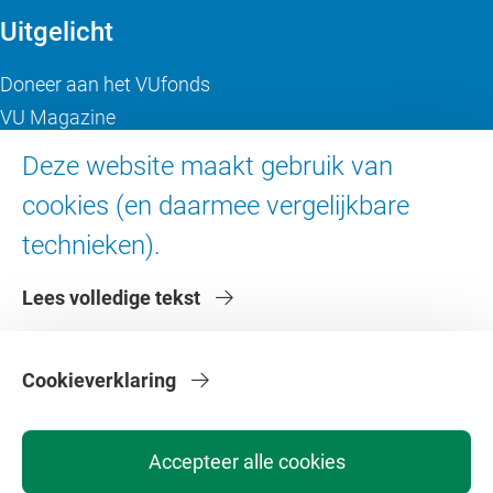
Uitgelicht
Doneer aan het VUfonds
VU Magazine
Ad Valvas
Deze website maakt gebruik van
Digitale toegankelijkheid
cookies (en daarmee vergelijkbare
technieken).
Over de VU
Lees volledige tekst
Contact en route
Werken bij de VU
Faculteiten
Cookieverklaring
Diensten
Accepteer alle cookies