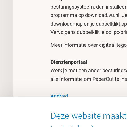
besturingssysteem, dan installeer 
programma op download.vu.nl. Je 
downloadmap en je dubbelklikt op
Vervolgens dubbelklik je op ‘pc-pri
Meer informatie over digitaal tego
Dienstenportaal
Werk je met een ander besturingss
alle informatie om PaperCut te ins
Android
Apple iOS
Apple MacOS
Deze website maakt 
Google ChromeOS