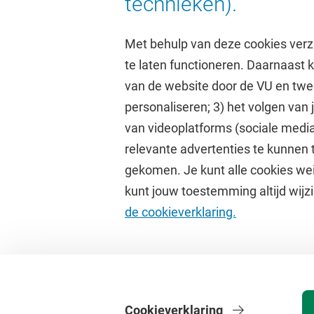
technieken).
Met behulp van deze cookies verz
te laten functioneren. Daarnaast
van de website door de VU en twe
personaliseren; 3) het volgen van
Direct naar
Studi
van videoplatforms (sociale media
relevante advertenties te kunnen 
Homepage
Academisc
gekomen. Je kunt alle cookies wei
Cultuur op de campus
Studiegids
kunt jouw toestemming altijd wijzi
Universiteitsbibliotheek
Rooster
de cookieverklaring.
Dashboard
Canvas
Cookieverklaring