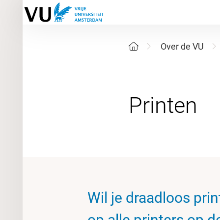
Over de VU
Wil je draadloos pri
op alle printers op 