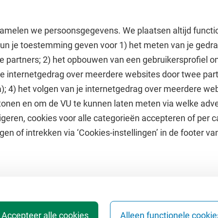
amelen we persoonsgegevens. We plaatsen altijd functi
 kun je toestemming geven voor 1) het meten van je gedr
e partners; 2) het opbouwen van een gebruikersprofiel 
 je internetgedrag over meerdere websites door twee par
e
Uitgelicht
); 4) het volgen van je internetgedrag over meerdere web
tonen en om de VU te kunnen laten meten via welke adve
he jaarkalender
Doneer aan het VUfonds
geren, cookies voor alle categorieën accepteren of per c
VU Magazine
gen of intrekken via ‘Cookies-instellingen’ in de footer v
Ad Valvas
Digitale toegankelijkheid
Accepteer alle cookies
Alleen functionele cookie