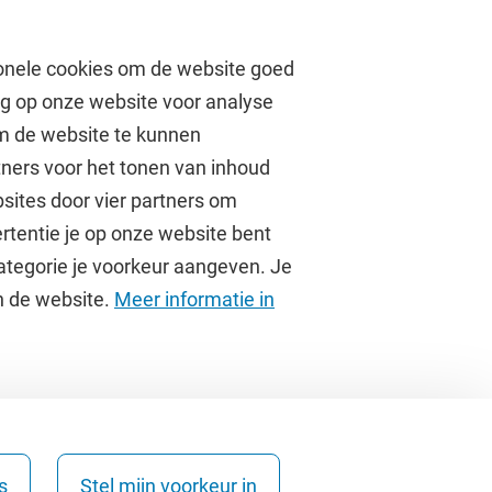
onele cookies om de website goed
ag op onze website voor analyse
om de website te kunnen
tners voor het tonen van inhoud
Over de VU
sites door vier partners om
rtentie je op onze website bent
Contact en route
ategorie je voorkeur aangeven. Je
Werken bij de VU
an de website.
Meer informatie in
Faculteiten
Diensten
s
Stel mijn voorkeur in