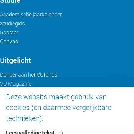
Studie
Academische jaarkalender
Studiegids
Rooster
Canvas
Uitgelicht
Doneer aan het VUfonds
VU Magazine
Ad Valvas
Deze website maakt gebruik van
Digitale toegankelijkheid
cookies (en daarmee vergelijkbare
technieken).
Over de VU
Lees volledige tekst